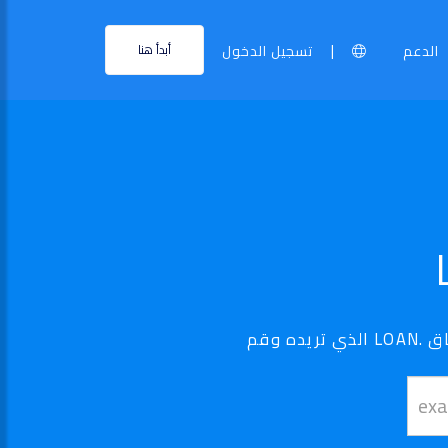
|
الدعم
تسجيل الدخول
أبدأ هنا
نطاق ..LOAN الخاص بك أصبح في متناول اليد - استخدم أداة البحث الخاصة بنا لتجد نطاق .LOAN الذي تريده وقم