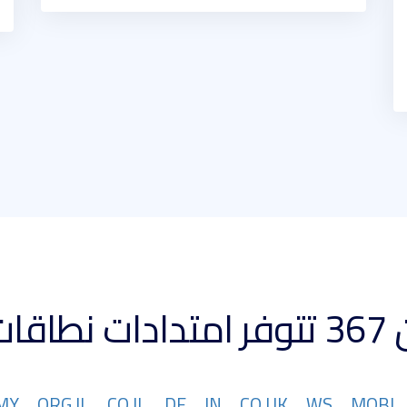
 كبيرة
MY
ORG.IL
CO.IL
DE
IN
CO.UK
WS
MOBI