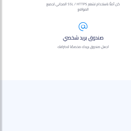
كن آمنًا باستخدام تشفير SSL / HTTPS المجاني لجميع
المواقع
صندوق بريد شخصي
اجعل صندوق بريدك مخصصًا لاحترافك