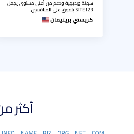
سهلة وبديهية ودعم من أعلى مستوى يجعل
SITE123 يتفوق على المنافسين.
كريستي بريتيمان
أكثر من 367 تتوفر امتدادات نطاقات
INFO
NAME
BIZ
ORG
NET
COM