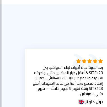
بعد تجربة عدة أدوات لبناء المواقع، يبرز
SITE123 كأفضل خيار للمبتدئين مثلي. واجهته
السهلة والدعم عبر الإنترنت الاستثنائي يجعلان
إنشاء موقع ويب أمرًا في غاية السهولة. أمنح
SITE123 بثقة تقييم 5 نجوم كاملًا — فهو
مثالي للمبتدئين.
بول داونز