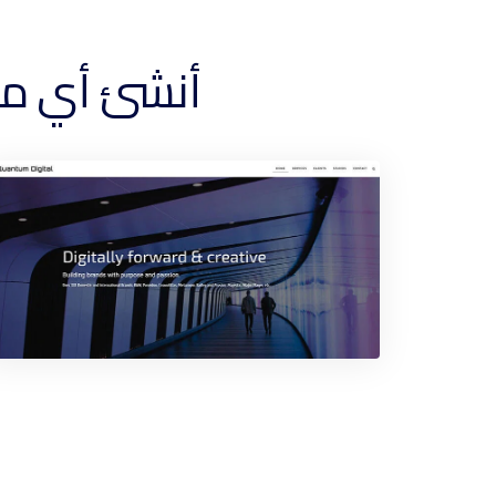
أنشئ أي موقع و