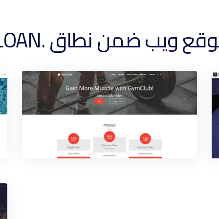
يب ضمن نطاق .LOAN الخاص بك