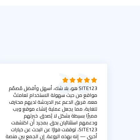
SITE123 هو، بلا شك، أسهل وأفضل مُصمّم
مواقع من حيث سهولة الاستخدام تعاملتُ
معه. فريق الدعم عبر الدردشة لديهم محترف
للغاية، مما يجعل عملية إنشاء موقع ويب
مميزًا بسيطة بشكل لا يُصدق. خبرتهم
ودعمهم استثنائيان بحق. بمجرد أن اكتشفت
SITE123، توقفت فورًا عن البحث عن خيارات
أخرى — إنه بهذه الروعة. إن الجمع بين منصة