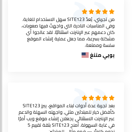
من تجربتي، يُعدّ SITE123 سهل الاستخدام للغاية.
وفي المناسبات النادرة التي واجهتُ فيها صعوبات،
كان دعمهم عبر الإنترنت استثنائيًا. لقد عالجوا أي
مشكلة بسرعة، مما جعل عملية إنشاء الموقع
سلسة وممتعة.
بوبي مننغ
بعد تجربة عدة أدوات لبناء المواقع، يبرز SITE123
كأفضل خيار للمبتدئين مثلي. واجهته السهلة والدعم
عبر الإنترنت الاستثنائي يجعلان إنشاء موقع ويب أمرًا
في غاية السهولة. أمنح SITE123 بثقة تقييم 5
نجوم كاملًا — فهو مثالي للمبتدئين.