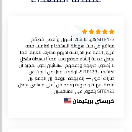
SITE123 هو، بلا شك، أسهل وأفضل مُصمّم
مواقع من حيث سهولة الاستخدام تعاملتُ معه.
فريق الدعم عبر الدردشة لديهم محترف للغاية، مما
يجعل عملية إنشاء موقع ويب مميزًا بسيطة بشكل
لا يُصدق. خبرتهم ودعمهم استثنائيان بحق. بمجرد أن
اكتشفت SITE123، توقفت فورًا عن البحث عن
خيارات أخرى — إنه بهذه الروعة. إن الجمع بين
منصة سهلة وبديهية ودعم من أعلى مستوى يجعل
SITE123 يتفوق على المنافسين.
كريستي بريتيمان