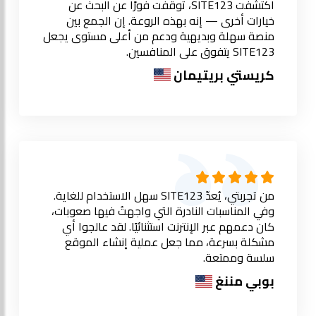
اكتشفت SITE123، توقفت فورًا عن البحث عن
خيارات أخرى — إنه بهذه الروعة. إن الجمع بين
منصة سهلة وبديهية ودعم من أعلى مستوى يجعل
SITE123 يتفوق على المنافسين.
كريستي بريتيمان
من تجربتي، يُعدّ SITE123 سهل الاستخدام للغاية.
وفي المناسبات النادرة التي واجهتُ فيها صعوبات،
كان دعمهم عبر الإنترنت استثنائيًا. لقد عالجوا أي
مشكلة بسرعة، مما جعل عملية إنشاء الموقع
سلسة وممتعة.
بوبي مننغ