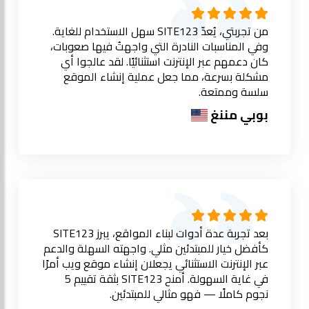
من تجربتي، يُعدّ SITE123 سهل الاستخدام للغاية.
وفي المناسبات النادرة التي واجهتُ فيها صعوبات،
كان دعمهم عبر الإنترنت استثنائيًا. لقد عالجوا أي
مشكلة بسرعة، مما جعل عملية إنشاء الموقع
سلسة وممتعة.
بوبي مننغ
بعد تجربة عدة أدوات لبناء المواقع، يبرز SITE123
كأفضل خيار للمبتدئين مثلي. واجهته السهلة والدعم
عبر الإنترنت الاستثنائي يجعلان إنشاء موقع ويب أمرًا
في غاية السهولة. أمنح SITE123 بثقة تقييم 5
نجوم كاملًا — فهو مثالي للمبتدئين.