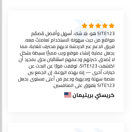
SITE123 هو، بلا شك، أسهل وأفضل مُصمّم
مواقع من حيث سهولة الاستخدام تعاملتُ معه.
فريق الدعم عبر الدردشة لديهم محترف للغاية، مما
يجعل عملية إنشاء موقع ويب مميزًا بسيطة بشكل
لا يُصدق. خبرتهم ودعمهم استثنائيان بحق. بمجرد أن
اكتشفت SITE123، توقفت فورًا عن البحث عن
خيارات أخرى — إنه بهذه الروعة. إن الجمع بين
منصة سهلة وبديهية ودعم من أعلى مستوى يجعل
SITE123 يتفوق على المنافسين.
كريستي بريتيمان