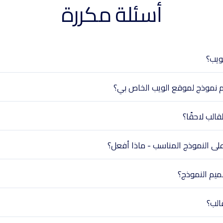
أسئلة مكررة
ويب؟
م نموذج لموقع الويب الخاص بي؟
الب لاحقًا؟
على النموذج المناسب - ماذا أفعل؟
ميم النموذج؟
الب؟