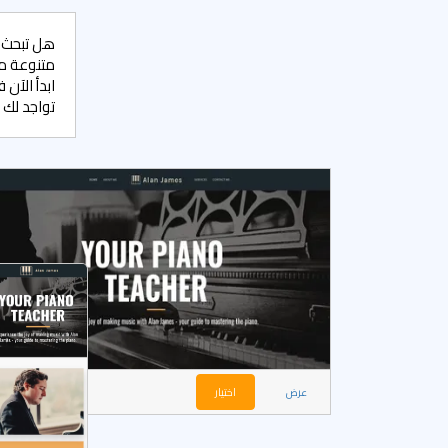
متنوعة من
ابدأ الآن
تواجد لك ع
عرض
اختيار