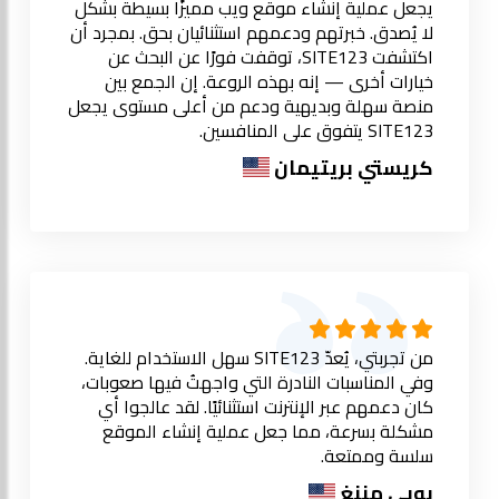
يجعل عملية إنشاء موقع ويب مميزًا بسيطة بشكل
لا يُصدق. خبرتهم ودعمهم استثنائيان بحق. بمجرد أن
اكتشفت SITE123، توقفت فورًا عن البحث عن
خيارات أخرى — إنه بهذه الروعة. إن الجمع بين
منصة سهلة وبديهية ودعم من أعلى مستوى يجعل
SITE123 يتفوق على المنافسين.
كريستي بريتيمان
من تجربتي، يُعدّ SITE123 سهل الاستخدام للغاية.
وفي المناسبات النادرة التي واجهتُ فيها صعوبات،
كان دعمهم عبر الإنترنت استثنائيًا. لقد عالجوا أي
مشكلة بسرعة، مما جعل عملية إنشاء الموقع
سلسة وممتعة.
بوبي مننغ