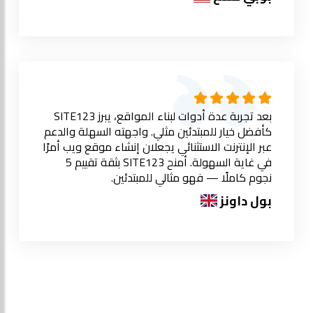
بعد تجربة عدة أدوات لبناء المواقع، يبرز SITE123
كأفضل خيار للمبتدئين مثلي. واجهته السهلة والدعم
عبر الإنترنت الاستثنائي يجعلان إنشاء موقع ويب أمرًا
في غاية السهولة. أمنح SITE123 بثقة تقييم 5
نجوم كاملًا — فهو مثالي للمبتدئين.
بول داونز