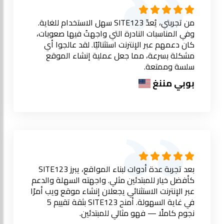
من تجربتي، يُعدّ SITE123 سهل الاستخدام للغاية.
وفي المناسبات النادرة التي واجهتُ فيها صعوبات،
كان دعمهم عبر الإنترنت استثنائيًا. لقد عالجوا أي
مشكلة بسرعة، مما جعل عملية إنشاء الموقع
سلسة وممتعة.
بوبي مننغ
بعد تجربة عدة أدوات لبناء المواقع، يبرز SITE123
كأفضل خيار للمبتدئين مثلي. واجهته السهلة والدعم
عبر الإنترنت الاستثنائي يجعلان إنشاء موقع ويب أمرًا
في غاية السهولة. أمنح SITE123 بثقة تقييم 5
نجوم كاملًا — فهو مثالي للمبتدئين.