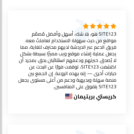
SITE123 هو، بلا شك، أسهل وأفضل مُصمّم
مواقع من حيث سهولة الاستخدام تعاملتُ معه.
فريق الدعم عبر الدردشة لديهم محترف للغاية، مما
يجعل عملية إنشاء موقع ويب مميزًا بسيطة بشكل
لا يُصدق. خبرتهم ودعمهم استثنائيان بحق. بمجرد أن
اكتشفت SITE123، توقفت فورًا عن البحث عن
خيارات أخرى — إنه بهذه الروعة. إن الجمع بين
منصة سهلة وبديهية ودعم من أعلى مستوى يجعل
SITE123 يتفوق على المنافسين.
كريستي بريتيمان