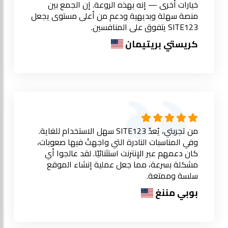
خيارات أخرى — إنه بهذه الروعة. إن الجمع بين
منصة سهلة وبديهية ودعم من أعلى مستوى يجعل
SITE123 يتفوق على المنافسين.
كريستي بريتيمان
من تجربتي، يُعدّ SITE123 سهل الاستخدام للغاية.
وفي المناسبات النادرة التي واجهتُ فيها صعوبات،
كان دعمهم عبر الإنترنت استثنائيًا. لقد عالجوا أي
مشكلة بسرعة، مما جعل عملية إنشاء الموقع
سلسة وممتعة.
بوبي مننغ