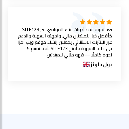
بعد تجربة عدة أدوات لبناء المواقع، يبرز SITE123
كأفضل خيار للمبتدئين مثلي. واجهته السهلة والدعم
عبر الإنترنت الاستثنائي يجعلان إنشاء موقع ويب أمرًا
في غاية السهولة. أمنح SITE123 بثقة تقييم 5
نجوم كاملًا — فهو مثالي للمبتدئين.
بول داونز