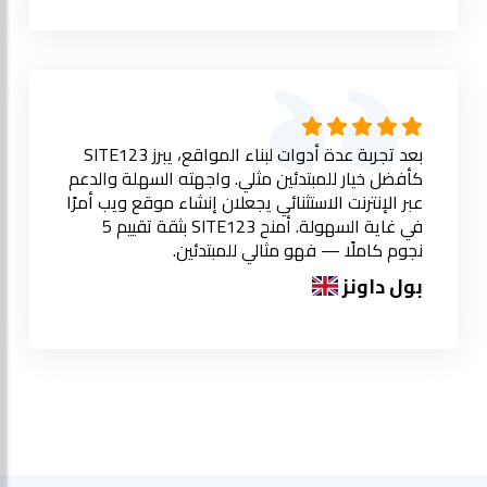
بعد تجربة عدة أدوات لبناء المواقع، يبرز SITE123
كأفضل خيار للمبتدئين مثلي. واجهته السهلة والدعم
عبر الإنترنت الاستثنائي يجعلان إنشاء موقع ويب أمرًا
في غاية السهولة. أمنح SITE123 بثقة تقييم 5
نجوم كاملًا — فهو مثالي للمبتدئين.
بول داونز