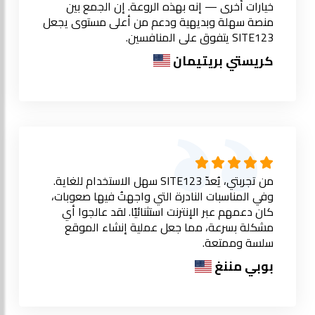
خيارات أخرى — إنه بهذه الروعة. إن الجمع بين
منصة سهلة وبديهية ودعم من أعلى مستوى يجعل
SITE123 يتفوق على المنافسين.
كريستي بريتيمان
من تجربتي، يُعدّ SITE123 سهل الاستخدام للغاية.
وفي المناسبات النادرة التي واجهتُ فيها صعوبات،
كان دعمهم عبر الإنترنت استثنائيًا. لقد عالجوا أي
مشكلة بسرعة، مما جعل عملية إنشاء الموقع
سلسة وممتعة.
بوبي مننغ