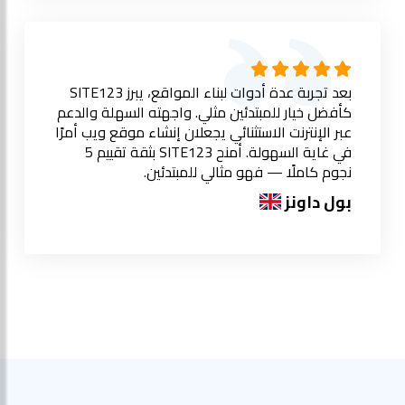
بعد تجربة عدة أدوات لبناء المواقع، يبرز SITE123
كأفضل خيار للمبتدئين مثلي. واجهته السهلة والدعم
عبر الإنترنت الاستثنائي يجعلان إنشاء موقع ويب أمرًا
في غاية السهولة. أمنح SITE123 بثقة تقييم 5
نجوم كاملًا — فهو مثالي للمبتدئين.
بول داونز