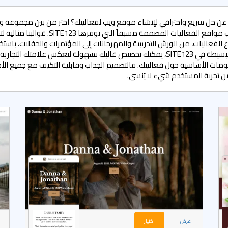
عن حل سريع واحترافي لإنشاء موقع ويب لفعاليتك؟ اختر من بين مجموعة 
من قوالب مواقع الفعاليات المصممة مسبقاً التي توفرها SITE123. ق
ع الفعاليات، من الورش التدريبية والمهرجانات إلى المؤتمرات والحفلات. باستخ
الأدوات البسيطة في SITE123، يمكنك تخصيص قالبك بسهولة ليعكس علامتك التجار
مات الأساسية حول فعاليتك. فالتصميم الجذاب وقابلية التكيف مع جميع الأ
تجربة المستخدم شيء لا يُنسى.
عرض
اختيار