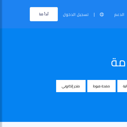
|
الدعم
تسجيل الدخول
أبدأ هنا
مة
تية
صفحة هبوط
متجر إلكتروني