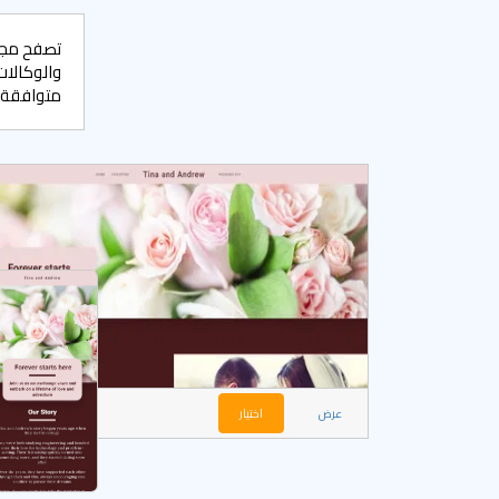
تصفح مجمو
والوكالات
متوافقة م
عرض
اختيار