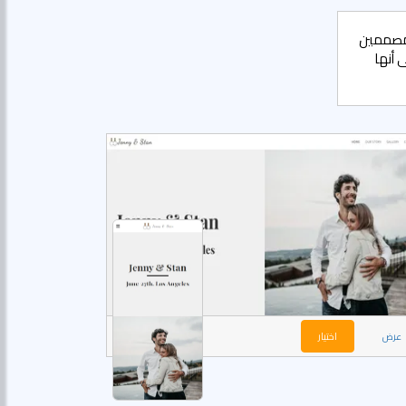
لمصممين
 أنها
عرض
اختيار