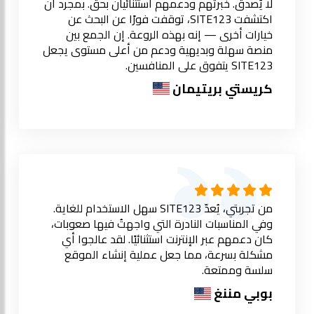
لا يُصدق. خبرتهم ودعمهم استثنائيان بحق. بمجرد أن
اكتشفت SITE123، توقفت فورًا عن البحث عن
خيارات أخرى — إنه بهذه الروعة. إن الجمع بين
منصة سهلة وبديهية ودعم من أعلى مستوى يجعل
SITE123 يتفوق على المنافسين.
كريستي بريتيمان
من تجربتي، يُعدّ SITE123 سهل الاستخدام للغاية.
وفي المناسبات النادرة التي واجهتُ فيها صعوبات،
كان دعمهم عبر الإنترنت استثنائيًا. لقد عالجوا أي
مشكلة بسرعة، مما جعل عملية إنشاء الموقع
سلسة وممتعة.
بوبي مننغ