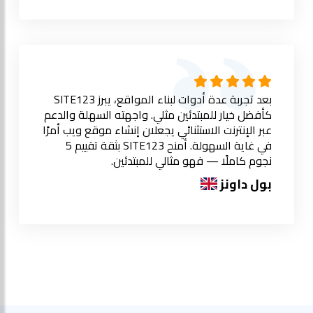
بعد تجربة عدة أدوات لبناء المواقع، يبرز SITE123
كأفضل خيار للمبتدئين مثلي. واجهته السهلة والدعم
عبر الإنترنت الاستثنائي يجعلان إنشاء موقع ويب أمرًا
في غاية السهولة. أمنح SITE123 بثقة تقييم 5
نجوم كاملًا — فهو مثالي للمبتدئين.
بول داونز