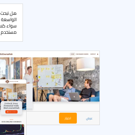
هل تبحث ع
الواسعة م
سواء كنت
مستخدم م
عرض
اختيار