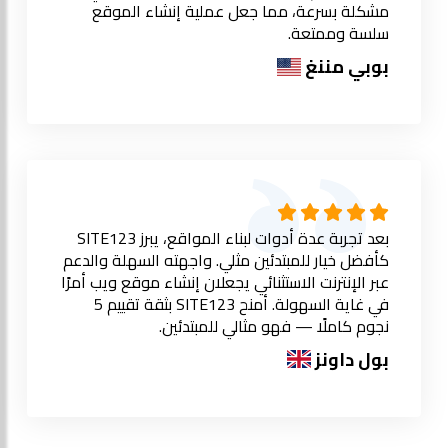
مشكلة بسرعة، مما جعل عملية إنشاء الموقع
سلسة وممتعة.
بوبي مننغ
بعد تجربة عدة أدوات لبناء المواقع، يبرز SITE123
كأفضل خيار للمبتدئين مثلي. واجهته السهلة والدعم
عبر الإنترنت الاستثنائي يجعلان إنشاء موقع ويب أمرًا
في غاية السهولة. أمنح SITE123 بثقة تقييم 5
نجوم كاملًا — فهو مثالي للمبتدئين.
بول داونز