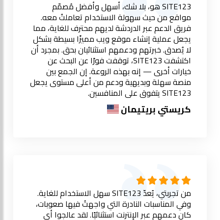
SITE123 هو، بلا شك، أسهل وأفضل مُصمّم
مواقع من حيث سهولة الاستخدام تعاملتُ معه.
فريق الدعم عبر الدردشة لديهم محترف للغاية، مما
يجعل عملية إنشاء موقع ويب مميزًا بسيطة بشكل
لا يُصدق. خبرتهم ودعمهم استثنائيان بحق. بمجرد أن
اكتشفت SITE123، توقفت فورًا عن البحث عن
خيارات أخرى — إنه بهذه الروعة. إن الجمع بين
منصة سهلة وبديهية ودعم من أعلى مستوى يجعل
SITE123 يتفوق على المنافسين.
كريستي بريتيمان
من تجربتي، يُعدّ SITE123 سهل الاستخدام للغاية.
وفي المناسبات النادرة التي واجهتُ فيها صعوبات،
كان دعمهم عبر الإنترنت استثنائيًا. لقد عالجوا أي