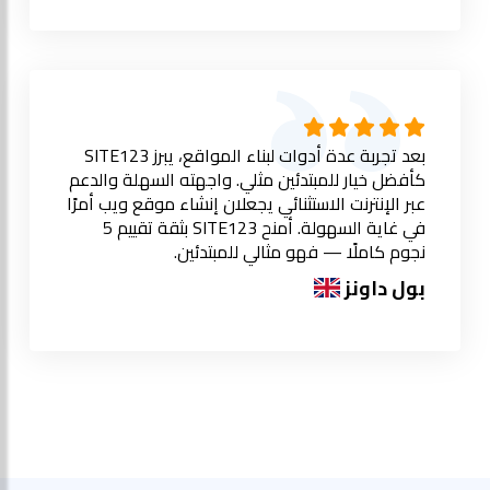
بعد تجربة عدة أدوات لبناء المواقع، يبرز SITE123
كأفضل خيار للمبتدئين مثلي. واجهته السهلة والدعم
عبر الإنترنت الاستثنائي يجعلان إنشاء موقع ويب أمرًا
في غاية السهولة. أمنح SITE123 بثقة تقييم 5
نجوم كاملًا — فهو مثالي للمبتدئين.
بول داونز