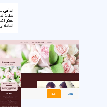
بعناية. ل
عرض نشاطا
الحاجة إل
عرض
اختيار