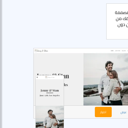
روني جذاب لنادي الصيد الخاص بك باستخدام قوالب SITE123 المصممة
كنك من
ن دون
عرض
اختيار