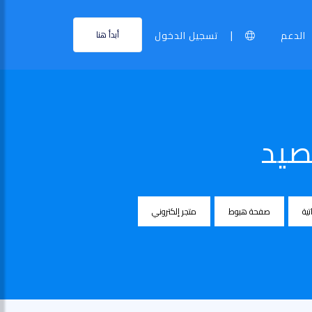
|
الدعم
تسجيل الدخول
أبدأ هنا
صيد
تية
صفحة هبوط
متجر إلكتروني