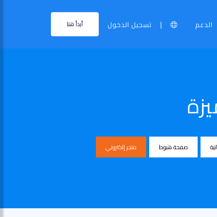
|
الدعم
تسجيل الدخول
أبدأ هنا
يزة
تية
صفحة هبوط
متجر إلكتروني