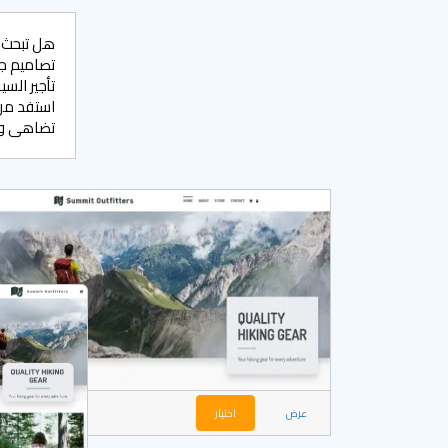
هل تبحث ع
تصاميم جذ
تأجير السي
استفد من 
تضاهى وزي
عرض
اختيار