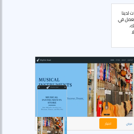
 لدينا
تعمل في
ك.
ا
عرض
اختيار