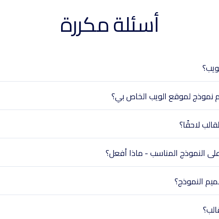
أسئلة مكررة
ويب؟
م نموذج لموقع الويب الخاص بي؟
الب لاحقًا؟
على النموذج المناسب - ماذا أفعل؟
ميم النموذج؟
الب؟