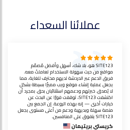
عملائنا السعداء
SITE123 هو، بلا شك، أسهل وأفضل مُصمّم
مواقع من حيث سهولة الاستخدام تعاملتُ معه.
فريق الدعم عبر الدردشة لديهم محترف للغاية، مما
يجعل عملية إنشاء موقع ويب مميزًا بسيطة بشكل
لا يُصدق. خبرتهم ودعمهم استثنائيان بحق. بمجرد أن
اكتشفت SITE123، توقفت فورًا عن البحث عن
خيارات أخرى — إنه بهذه الروعة. إن الجمع بين
منصة سهلة وبديهية ودعم من أعلى مستوى يجعل
SITE123 يتفوق على المنافسين.
كريستي بريتيمان