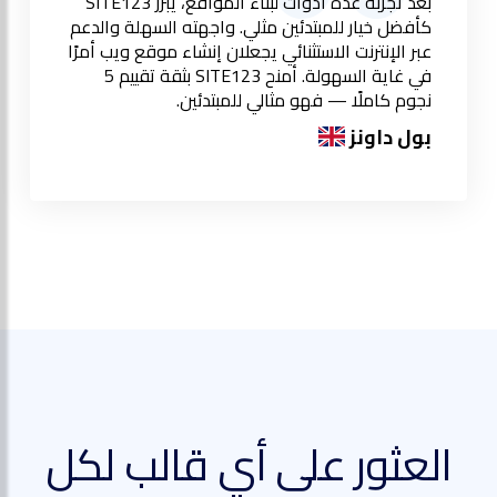
بعد تجربة عدة أدوات لبناء المواقع، يبرز SITE123
كأفضل خيار للمبتدئين مثلي. واجهته السهلة والدعم
عبر الإنترنت الاستثنائي يجعلان إنشاء موقع ويب أمرًا
في غاية السهولة. أمنح SITE123 بثقة تقييم 5
نجوم كاملًا — فهو مثالي للمبتدئين.
بول داونز
العثور على أي قالب لكل