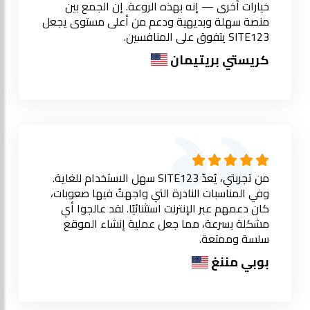
خيارات أخرى — إنه بهذه الروعة. إن الجمع بين
منصة سهلة وبديهية ودعم من أعلى مستوى يجعل
SITE123 يتفوق على المنافسين.
كريستي بريتيمان
من تجربتي، يُعدّ SITE123 سهل الاستخدام للغاية.
وفي المناسبات النادرة التي واجهتُ فيها صعوبات،
كان دعمهم عبر الإنترنت استثنائيًا. لقد عالجوا أي
مشكلة بسرعة، مما جعل عملية إنشاء الموقع
سلسة وممتعة.
بوبي مننغ