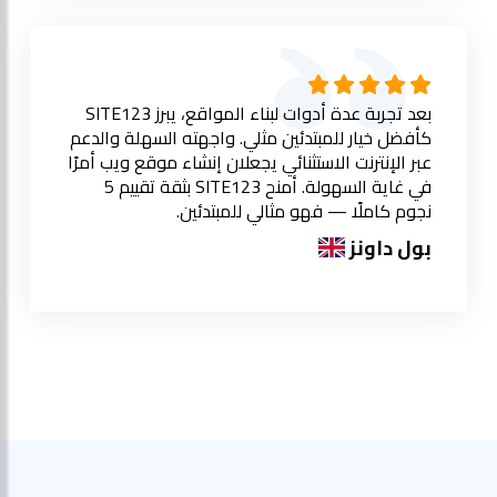
بعد تجربة عدة أدوات لبناء المواقع، يبرز SITE123
كأفضل خيار للمبتدئين مثلي. واجهته السهلة والدعم
عبر الإنترنت الاستثنائي يجعلان إنشاء موقع ويب أمرًا
في غاية السهولة. أمنح SITE123 بثقة تقييم 5
نجوم كاملًا — فهو مثالي للمبتدئين.
بول داونز