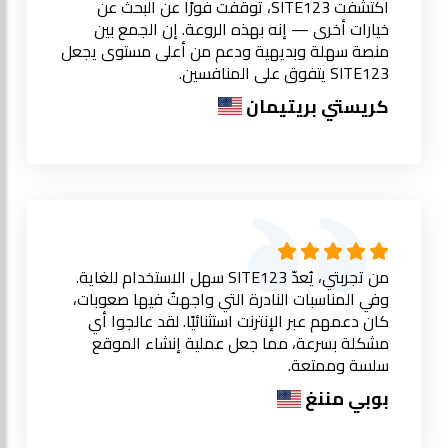
اكتشفت SITE123، توقفت فورًا عن البحث عن
خيارات أخرى — إنه بهذه الروعة. إن الجمع بين
منصة سهلة وبديهية ودعم من أعلى مستوى يجعل
SITE123 يتفوق على المنافسين.
كريستي بريتيمان
من تجربتي، يُعدّ SITE123 سهل الاستخدام للغاية.
وفي المناسبات النادرة التي واجهتُ فيها صعوبات،
كان دعمهم عبر الإنترنت استثنائيًا. لقد عالجوا أي
مشكلة بسرعة، مما جعل عملية إنشاء الموقع
سلسة وممتعة.
بوبي مننغ