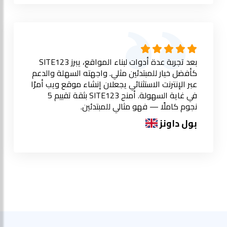
بعد تجربة عدة أدوات لبناء المواقع، يبرز SITE123
كأفضل خيار للمبتدئين مثلي. واجهته السهلة والدعم
عبر الإنترنت الاستثنائي يجعلان إنشاء موقع ويب أمرًا
في غاية السهولة. أمنح SITE123 بثقة تقييم 5
نجوم كاملًا — فهو مثالي للمبتدئين.
بول داونز