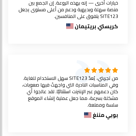
خيارات أخرى — إنه بهذه الروعة. إن الجمع بين
منصة سهلة وبديهية ودعم من أعلى مستوى يجعل
SITE123 يتفوق على المنافسين.
كريستي بريتيمان
من تجربتي، يُعدّ SITE123 سهل الاستخدام للغاية.
وفي المناسبات النادرة التي واجهتُ فيها صعوبات،
كان دعمهم عبر الإنترنت استثنائيًا. لقد عالجوا أي
مشكلة بسرعة، مما جعل عملية إنشاء الموقع
سلسة وممتعة.
بوبي مننغ