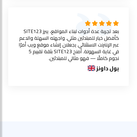
بعد تجربة عدة أدوات لبناء المواقع، يبرز SITE123
كأفضل خيار للمبتدئين مثلي. واجهته السهلة والدعم
عبر الإنترنت الاستثنائي يجعلان إنشاء موقع ويب أمرًا
في غاية السهولة. أمنح SITE123 بثقة تقييم 5
نجوم كاملًا — فهو مثالي للمبتدئين.
بول داونز