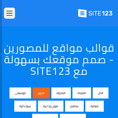
قوالب مواقع للمصورين
- صمم موقعك بسهولة
مع SITE123
الكل
الشركة
المدونة
تصوير
موسيقى
فعالية
مطعم
فنون إبداعية
سيرة ذاتية