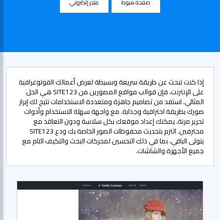
صفحة هبوط
متجر إلكتروني
إذا كنت تبحث عن طريقة سريعة وبسيطة لعرض أعمالك الفوتوغرافية
على الإنترنت، فإن قوالب مواقع المصورين من SITE123 هي الحل
المثالي. استفد من تصاميم جاهزة ومتعددة الاستخدامات تتيح لك إبراز
صورك بطريقة احترافية وجذابة. مع واجهة سهلة الاستخدام وأدوات
تحرير مرنة، يمكنك إعداد موقعك بكل سلاسة ودون التعاقد مع
محترفين. التزم بتحديث محفوظات الصور الخاصة بك ودع SITE123
يتولى الباقي، بما في ذلك التحسين لمحركات البحث والتكيف التام مع
جميع الأجهزة والشاشات.