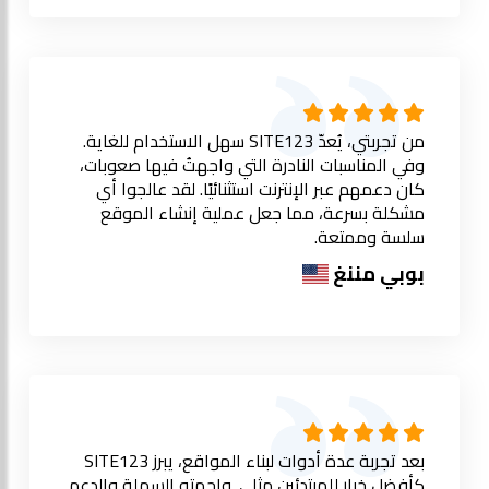
من تجربتي، يُعدّ SITE123 سهل الاستخدام للغاية.
وفي المناسبات النادرة التي واجهتُ فيها صعوبات،
كان دعمهم عبر الإنترنت استثنائيًا. لقد عالجوا أي
مشكلة بسرعة، مما جعل عملية إنشاء الموقع
سلسة وممتعة.
بوبي مننغ
بعد تجربة عدة أدوات لبناء المواقع، يبرز SITE123
كأفضل خيار للمبتدئين مثلي. واجهته السهلة والدعم