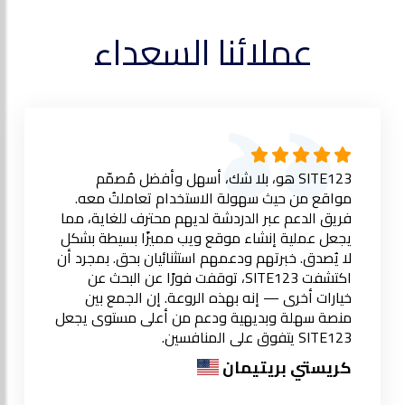
عملائنا السعداء
SITE123 هو، بلا شك، أسهل وأفضل مُصمّم
مواقع من حيث سهولة الاستخدام تعاملتُ معه.
فريق الدعم عبر الدردشة لديهم محترف للغاية، مما
يجعل عملية إنشاء موقع ويب مميزًا بسيطة بشكل
لا يُصدق. خبرتهم ودعمهم استثنائيان بحق. بمجرد أن
اكتشفت SITE123، توقفت فورًا عن البحث عن
خيارات أخرى — إنه بهذه الروعة. إن الجمع بين
منصة سهلة وبديهية ودعم من أعلى مستوى يجعل
SITE123 يتفوق على المنافسين.
كريستي بريتيمان